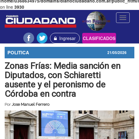
/home/u368634975/domains/diariociudadano.com.ar/public_html/l
on line
3930
Toggle
navigati
Ingresar
CLASIFICADOS
POLITICA
21/05/2026
Zonas Frías: Media sanción en
Diputados, con Schiaretti
ausente y el peronismo de
Córdoba en contra
Por
Jose Manuel Ferrero