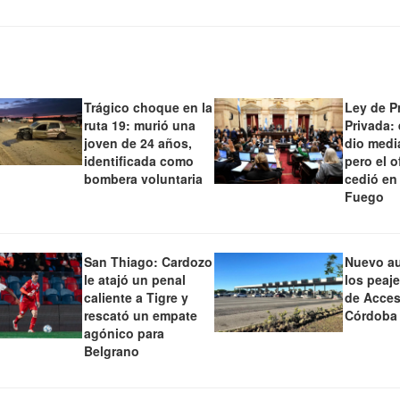
Trágico choque en la
Ley de P
ruta 19: murió una
Privada:
joven de 24 años,
dio medi
identificada como
pero el o
bombera voluntaria
cedió en
Fuego
San Thiago: Cardozo
Nuevo a
le atajó un penal
los peaj
caliente a Tigre y
de Acces
rescató un empate
Córdoba
agónico para
Belgrano