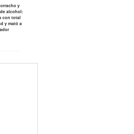
borracho y
 de alcohol:
 con total
d y mató a
jador