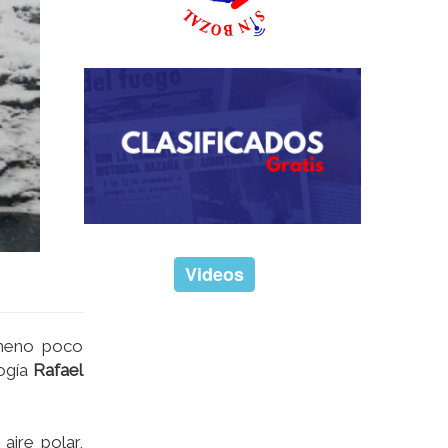
Videos
ómeno poco
logía
Rafael
aire polar,