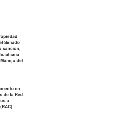
ropiedad
 el Senado
a sanción,
ficialismo
 Manejo del
umento en
es de la Red
os a
 (RAC)