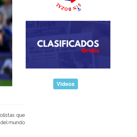
Videos
bolistas que
o del mundo