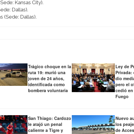
 (Sede: Kansas City).
Sede: Dallas).
s (Sede: Dallas).
Trágico choque en la
Ley de P
ruta 19: murió una
Privada:
joven de 24 años,
dio medi
identificada como
pero el o
bombera voluntaria
cedió en
Fuego
San Thiago: Cardozo
Nuevo a
le atajó un penal
los peaj
caliente a Tigre y
de Acces