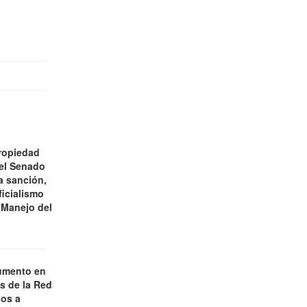
ropiedad
 el Senado
a sanción,
ficialismo
 Manejo del
umento en
es de la Red
os a