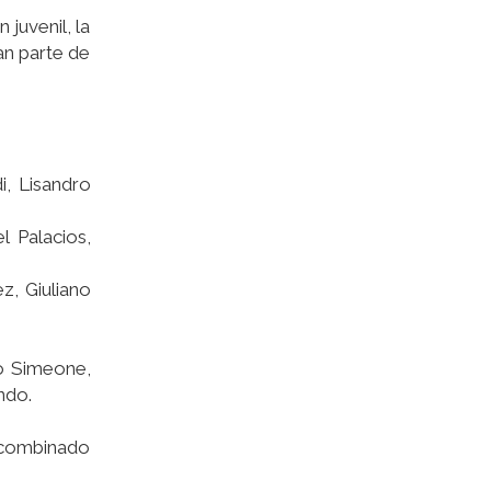
juvenil, la
an parte de
i, Lisandro
l Palacios,
z, Giuliano
no Simeone,
ndo.
l combinado