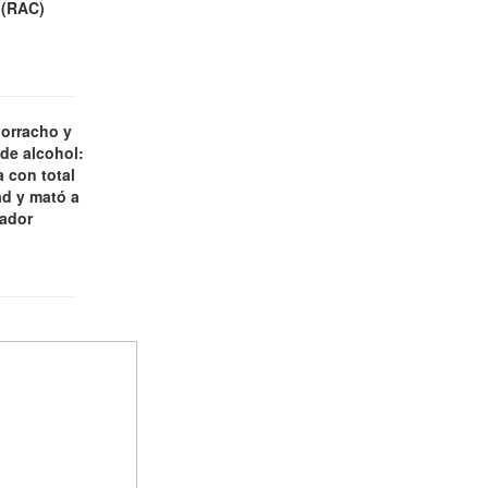
 (RAC)
borracho y
 de alcohol:
 con total
d y mató a
jador