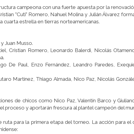
uctura campeona con una fuerte apuesta por la renovación 
Cristian "Cuti" Romero, Nahuel Molina y Julián Álvarez form
a cuarta estrella en tierras norteamericanas.
i y Juan Musso.
el, Cristian Romero, Leonardo Balerdi, Nicolás Otamend
a.
rigo De Paul, Enzo Fernández, Leandro Paredes, Exequie
Lautaro Martínez, Thiago Almada, Nico Paz, Nicolás Gonzále
iciones de chicos como Nico Paz, Valentín Barco y Giulia
el proceso y aportarán frescura al plantel campeón del mu
 ruta para la primera etapa del torneo. La acción para e
nidense: