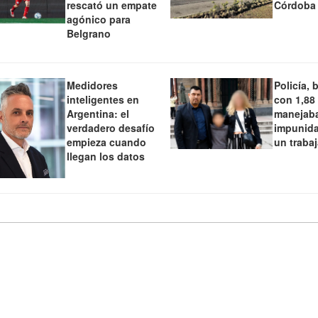
rescató un empate
Córdoba
agónico para
Belgrano
Medidores
Policía, 
inteligentes en
con 1,88
Argentina: el
manejaba
verdadero desafío
impunida
empieza cuando
un traba
llegan los datos