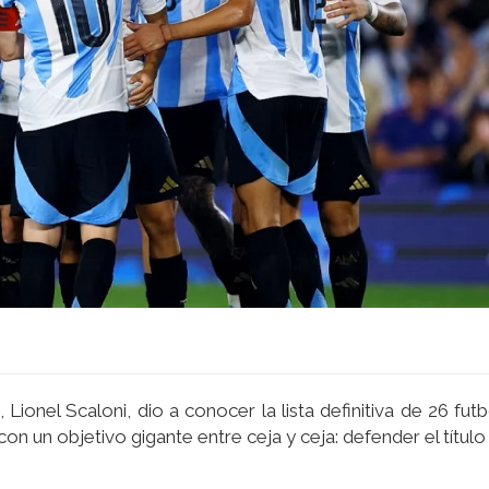
 Lionel Scaloni, dio a conocer la lista definitiva de 26 fut
on un objetivo gigante entre ceja y ceja: defender el títul