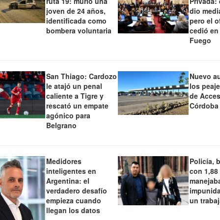
ruta 19: murió una
Privada:
joven de 24 años,
dio medi
identificada como
pero el o
bombera voluntaria
cedió en
Fuego
San Thiago: Cardozo
Nuevo a
le atajó un penal
los peaj
caliente a Tigre y
de Acces
rescató un empate
Córdoba
agónico para
Belgrano
Medidores
Policía, 
inteligentes en
con 1,88
Argentina: el
manejaba
verdadero desafío
impunida
empieza cuando
un traba
llegan los datos