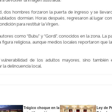
ra devolver la imagen sustraída.
 dos hombres forzaron la puerta de ingreso y se llevaron
 jubilados dormían. Horas después, regresaron al lugar co
ición para restituir la Virgen.
autores como “Bubu” y “Gordi”, conocidos en la zona. La pa
 figura religiosa, aunque medios locales reportaron que la 
ulnerabilidad de los adultos mayores, sino también e
la delincuencia local.
Trágico choque en la
Ley de P