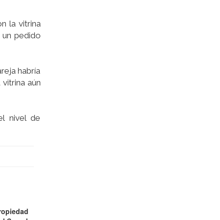
 la vitrina
n un pedido
reja habría
vitrina aún
l nivel de
ropiedad