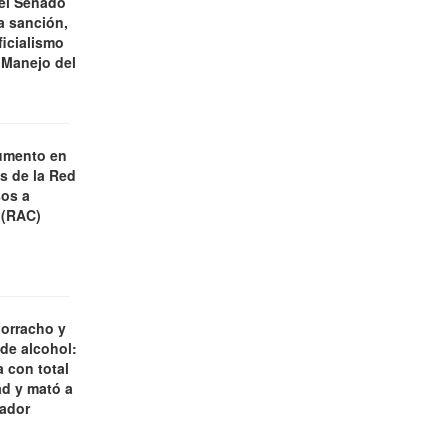
 el Senado
a sanción,
ficialismo
 Manejo del
umento en
es de la Red
os a
 (RAC)
borracho y
 de alcohol:
 con total
d y mató a
jador