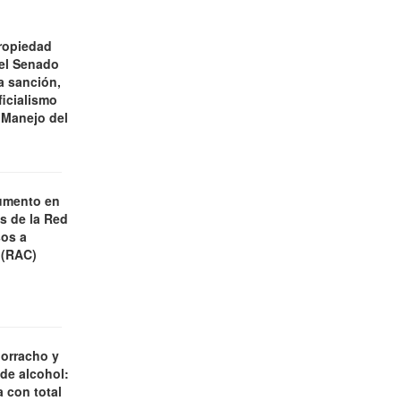
ropiedad
 el Senado
a sanción,
ficialismo
 Manejo del
umento en
es de la Red
os a
 (RAC)
borracho y
 de alcohol:
 con total