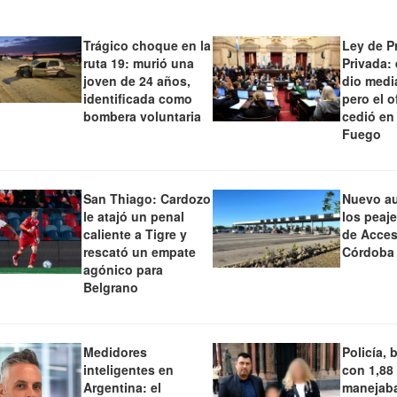
Trágico choque en la
Ley de P
ruta 19: murió una
Privada:
joven de 24 años,
dio medi
identificada como
pero el o
bombera voluntaria
cedió en
Fuego
San Thiago: Cardozo
Nuevo a
le atajó un penal
los peaj
caliente a Tigre y
de Acces
rescató un empate
Córdoba
agónico para
Belgrano
Medidores
Policía, 
inteligentes en
con 1,88
Argentina: el
manejaba