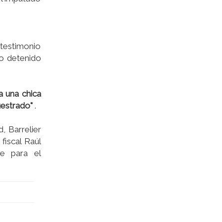
 testimonio
vo detenido
a una chica
cuestrado"
.
, Barrelier
fiscal Raúl
te para el