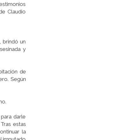
testimonios
de Claudio
, brindó un
sesinada y
bitación de
mero. Según
ino.
 para darle
 Tras estas
ontinuar la
el imputado