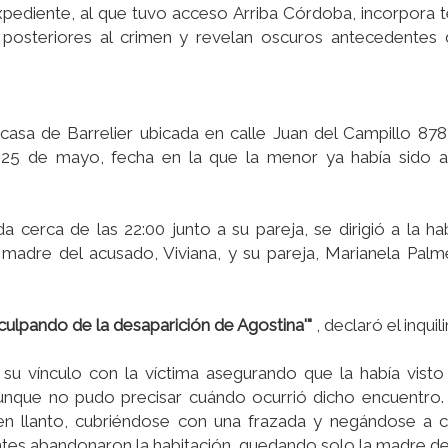
expediente, al que tuvo acceso Arriba Córdoba, incorpora 
 posteriores al crimen y revelan oscuros antecedentes 
 casa de Barrelier ubicada en calle Juan del Campillo 878
s 25 de mayo, fecha en la que la menor ya había sido a
nda cerca de las 22:00 junto a su pareja, se dirigió a la ha
 madre del acusado, Viviana, y su pareja, Marianela Pal
 culpando de la desaparición de Agostina'"
, declaró el inquil
car su vínculo con la víctima asegurando que la había visto
 aunque no pudo precisar cuándo ocurrió dicho encuentro.
en llanto, cubriéndose con una frazada y negándose a c
ntes abandonaron la habitación, quedando solo la madre d