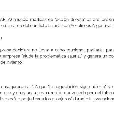
(APLA) anunció medidas de "acción directa" para el próxi
n el marco del conflicto salarial con Aerolí­neas Argentinas.
o
esa decidiera no llevar a cabo reuniones paritarias para 
a empresa "elude la problemática salarial" y genera un co
de invierno".
a aseguraron a NA que "la negociación sigue abierta" y
on que ya hay una nueva reunión convocada para el futur
etivo es "no perjudicar a los pasajeros" durante las vacacion