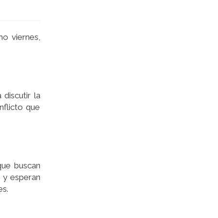
mo viernes,
discutir la
nflicto que
 que buscan
o y esperan
es.