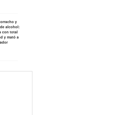
borracho y
 de alcohol:
 con total
d y mató a
jador