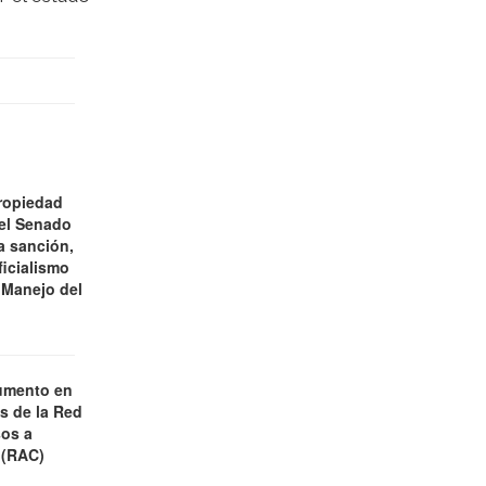
ropiedad
 el Senado
a sanción,
ficialismo
 Manejo del
umento en
es de la Red
os a
 (RAC)