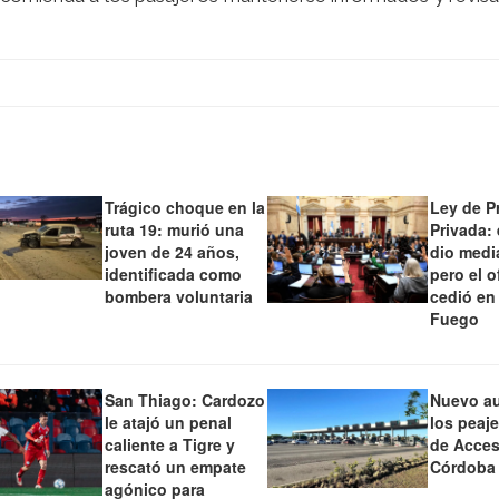
Trágico choque en la
Ley de P
ruta 19: murió una
Privada:
joven de 24 años,
dio medi
identificada como
pero el o
bombera voluntaria
cedió en
Fuego
San Thiago: Cardozo
Nuevo a
le atajó un penal
los peaj
caliente a Tigre y
de Acces
rescató un empate
Córdoba
agónico para