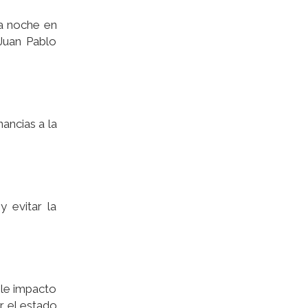
la noche en
Juan Pablo
nancias a la
 evitar la
ble impacto
r el estado