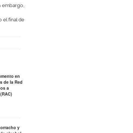
in embargo,
el final de
umento en
es de la Red
os a
 (RAC)
borracho y