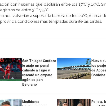
ación con máximas que oscilarán entre los 17°C y 19°C. S
egistros de entre 3°C y 5°C.
mos volverían a superar la barrera de los 20°C, marcando 
a provincia condiciones más templadas durante las tardes.
San Thiago: Cardozo
Nuevo a
le atajó un penal
los peaj
caliente a Tigre y
de Acces
rescató un empate
Córdoba
agónico para
Belgrano
Medidores
Policía, 