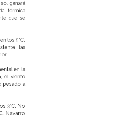
 sol ganará
da térmica
nte que se
en los 5°C,
stente, las
ior.
ental en la
, el viento
go pesado a
los 3°C. No
°C. Navarro