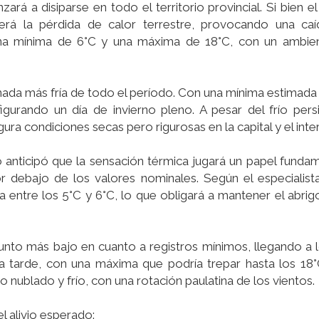
ará a disiparse en todo el territorio provincial. Si bien el
erá la pérdida de calor terrestre, provocando una caí
una mínima de 6°C y una máxima de 18°C, con un ambie
rnada más fría de todo el período. Con una mínima estimada 
gurando un día de invierno pleno. A pesar del frío persi
ura condiciones secas pero rigurosas en la capital y el inter
anticipó que la sensación térmica jugará un papel fundam
r debajo de los valores nominales. Según el especialista
a entre los 5°C y 6°C, lo que obligará a mantener el abri
unto más bajo en cuanto a registros mínimos, llegando a 
la tarde, con una máxima que podría trepar hasta los 18
 nublado y frío, con una rotación paulatina de los vientos.
l alivio esperado: