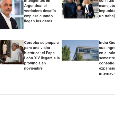
inteligentes en
con 1,88
Argentina: el
manejaba
verdadero desafío
impunida
empieza cuando
un traba
llegan los datos
Córdoba se prepara
Indra Gr
para una visita
sus ingr
histórica: el Papa
en el pri
León XIV llegará a la
semestre
provincia en
consolid
noviembre
expansi
internac