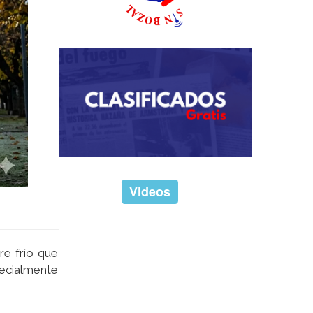
Videos
re frío que
pecialmente