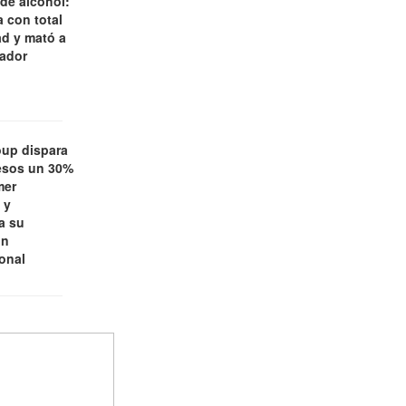
 de alcohol:
 con total
d y mató a
jador
oup dispara
esos un 30%
mer
 y
a su
ón
ional