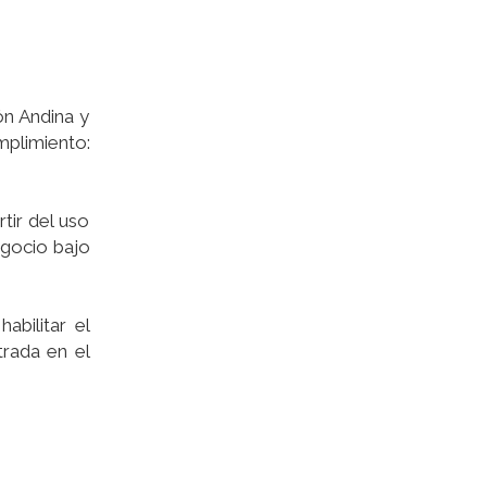
ón Andina y
mplimiento:
tir del uso
egocio bajo
bilitar el
trada en el