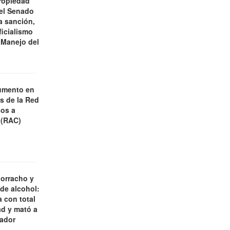
ropiedad
 el Senado
a sanción,
ficialismo
 Manejo del
umento en
es de la Red
os a
 (RAC)
borracho y
 de alcohol:
 con total
d y mató a
jador