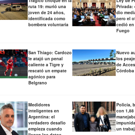
Trágico choque en la
Ley de P
ruta 19: murió una
Privada:
joven de 24 años,
dio medi
identificada como
pero el o
bombera voluntaria
cedió en
Fuego
San Thiago: Cardozo
Nuevo a
le atajó un penal
los peaj
caliente a Tigre y
de Acces
rescató un empate
Córdoba
agónico para
Belgrano
Medidores
Policía, 
inteligentes en
con 1,88
Argentina: el
manejaba
verdadero desafío
impunida
empieza cuando
un traba
llegan los datos