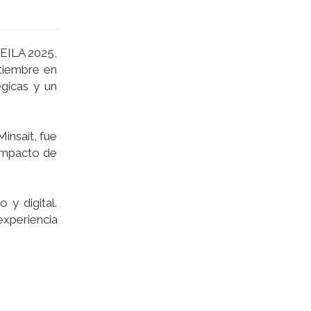
 EILA 2025,
ptiembre en
égicas y un
insait, fue
 impacto de
y digital.
xperiencia