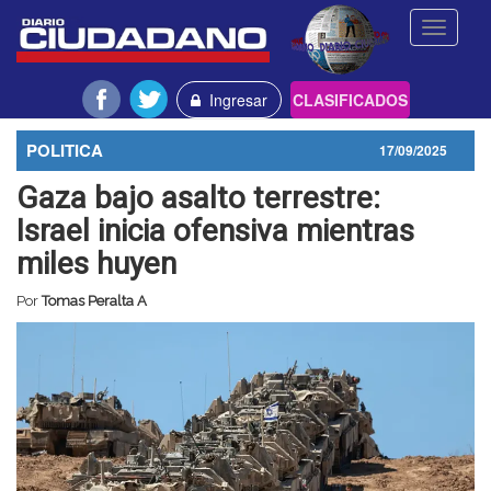
Toggle
navigati
Ingresar
CLASIFICADOS
POLITICA
17/09/2025
Gaza bajo asalto terrestre:
Israel inicia ofensiva mientras
miles huyen
Por
Tomas Peralta A