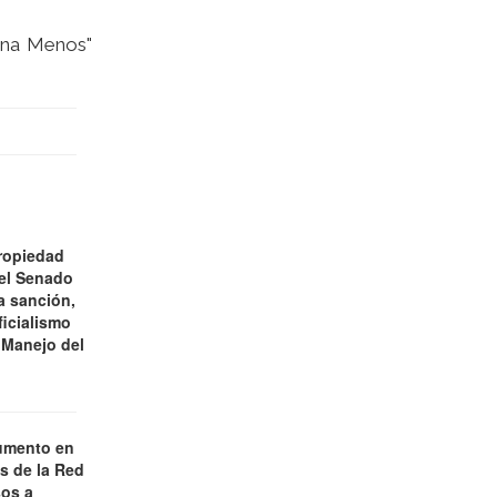
 Una Menos"
ropiedad
 el Senado
a sanción,
ficialismo
 Manejo del
umento en
es de la Red
os a