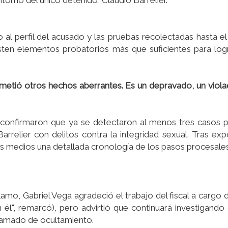
ntorno del único detenido, Claudio Barrelier.
 al perfil del acusado y las pruebas recolectadas hasta 
ten elementos probatorios más que suficientes para log
ometió otros hechos aberrantes. Es un depravado, un violad
 confirmaron que ya se detectaron al menos tres casos 
rrelier con delitos contra la integridad sexual. Tras ex
os medios una detallada cronología de los pasos procesale
mo, Gabriel Vega agradeció el trabajo del fiscal a cargo d
él", remarcó), pero advirtió que continuará investigand
ramado de ocultamiento.