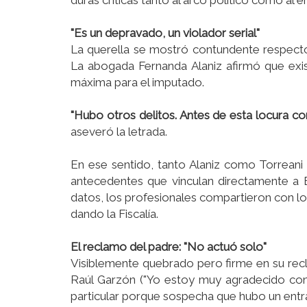
duras críticas tanto al arco político como al e
"Es un depravado, un violador serial"
La querella se mostró contundente respecto
La abogada Fernanda Alaniz afirmó que exis
máxima para el imputado.
"Hubo otros delitos. Antes de esta locura c
aseveró la letrada.
En ese sentido, tanto Alaniz como Torreani
antecedentes que vinculan directamente a Ba
datos, los profesionales compartieron con l
dando la Fiscalía.
El reclamo del padre: "No actuó solo"
Visiblemente quebrado pero firme en su recla
Raúl Garzón ("Yo estoy muy agradecido con 
particular porque sospecha que hubo un ent