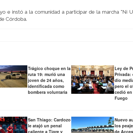
yo e instó a la comunidad a participar de la marcha "Ni
 de Córdoba.
Trágico choque en la
Ley de P
ruta 19: murió una
Privada:
joven de 24 años,
dio medi
identificada como
pero el o
bombera voluntaria
cedió en
Fuego
San Thiago: Cardozo
Nuevo a
le atajó un penal
los peaj
caliente a Tigre y
de Acces