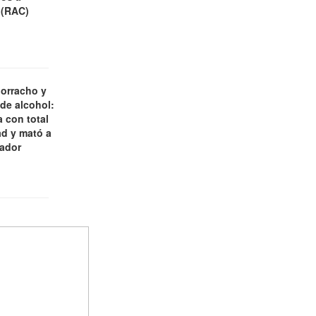
 (RAC)
borracho y
 de alcohol:
 con total
d y mató a
jador