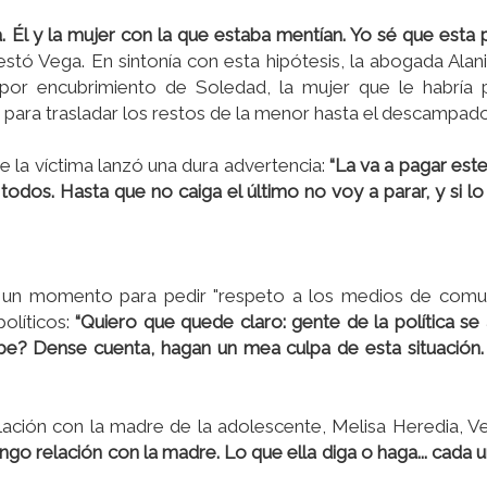
da. Él y la mujer con la que estaba mentían. Yo sé que esta
estó Vega. En sintonía con esta hipótesis, la abogada Alan
 por encubrimiento de Soledad, la mujer que le habría 
o para trasladar los restos de la menor hasta el descampado
e la víctima lanzó una dura advertencia:
“La va a pagar este
odos. Hasta que no caiga el último no voy a parar, y si l
 un momento para pedir "respeto a los medios de comun
políticos:
“Quiero que quede claro: gente de la política s
cabe? Dense cuenta, hagan un mea culpa de esta situació
elación con la madre de la adolescente, Melisa Heredia, Ve
ngo relación con la madre. Lo que ella diga o haga... cada u