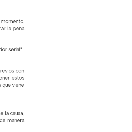
el momento.
rar la pena
or serial"
,
previos con
poner estos
s que viene
e la causa,
o de manera