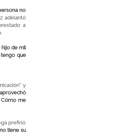
 persona no
iz adelantó
prestado a
.
 hijo de mil
o tengo que
icación" y
e aprovechó
n. Cómo me
ga prefirió
no tiene su