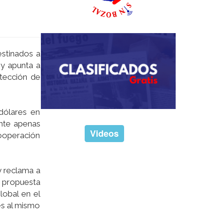
estinados a
 y apunta a
otección de
dólares en
ente apenas
Videos
ooperación
y reclama a
a propuesta
lobal en el
es al mismo