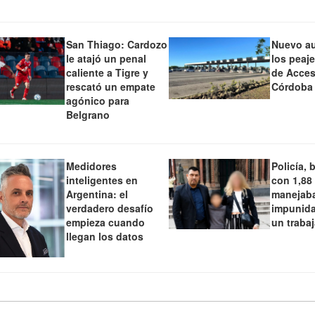
San Thiago: Cardozo
Nuevo a
le atajó un penal
los peaj
caliente a Tigre y
de Acces
rescató un empate
Córdoba
agónico para
Belgrano
Medidores
Policía, 
inteligentes en
con 1,88
Argentina: el
manejaba
verdadero desafío
impunida
empieza cuando
un traba
llegan los datos