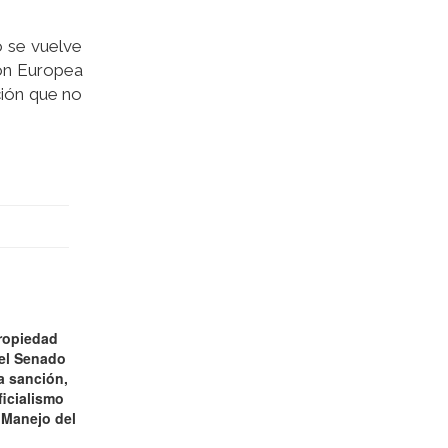
o se vuelve
ión Europea
ción que no
ropiedad
 el Senado
a sanción,
ficialismo
 Manejo del