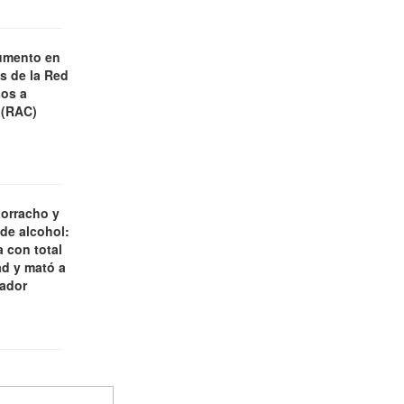
umento en
es de la Red
os a
 (RAC)
borracho y
 de alcohol:
 con total
d y mató a
jador