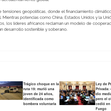
 tensiones geopolíticas, donde el financiamiento climátic
onal. Mientras potencias como China, Estados Unidos y la Un
os, los líderes africanos reclaman un modelo de coopera
n desarrollo sostenible y soberano.
Trágico choque en la
Ley de P
ruta 19: murió una
Privada:
joven de 24 años,
dio medi
identificada como
pero el o
bombera voluntaria
cedió en
Fuego