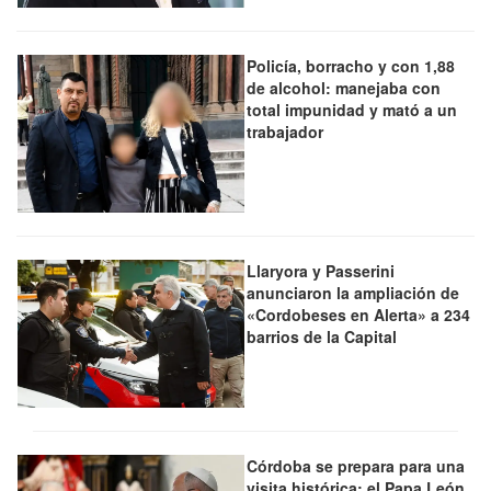
Policía, borracho y con 1,88
de alcohol: manejaba con
total impunidad y mató a un
trabajador
Llaryora y Passerini
anunciaron la ampliación de
«Cordobeses en Alerta» a 234
barrios de la Capital
Córdoba se prepara para una
visita histórica: el Papa León