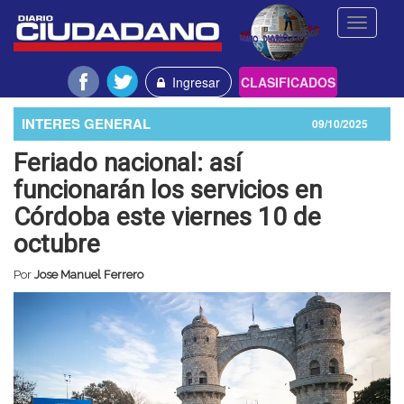
Toggle
navigati
Ingresar
CLASIFICADOS
INTERES GENERAL
09/10/2025
Feriado nacional: así
funcionarán los servicios en
Córdoba este viernes 10 de
octubre
Por
Jose Manuel Ferrero