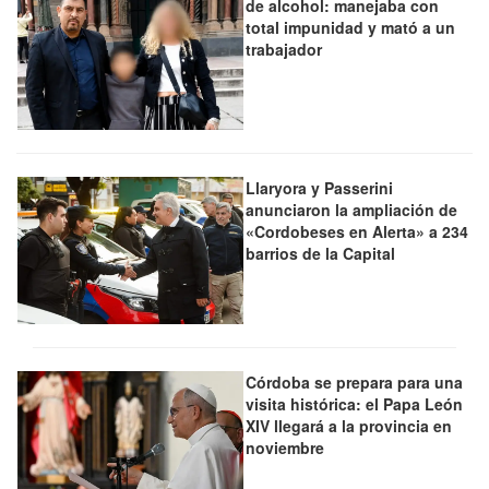
de alcohol: manejaba con
total impunidad y mató a un
trabajador
Llaryora y Passerini
anunciaron la ampliación de
«Cordobeses en Alerta» a 234
barrios de la Capital
Córdoba se prepara para una
visita histórica: el Papa León
XIV llegará a la provincia en
noviembre