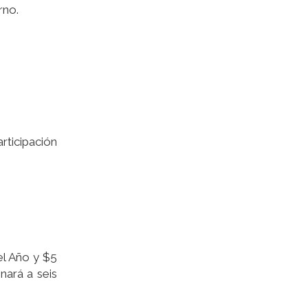
rno.
ticipación
el Año y $5
nará a seis