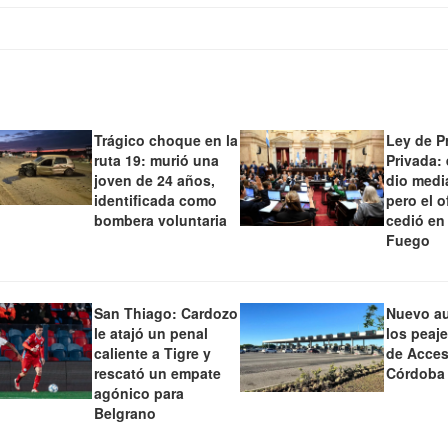
Trágico choque en la
Ley de P
ruta 19: murió una
Privada:
joven de 24 años,
dio medi
identificada como
pero el o
bombera voluntaria
cedió en
Fuego
San Thiago: Cardozo
Nuevo a
le atajó un penal
los peaj
caliente a Tigre y
de Acces
rescató un empate
Córdoba
agónico para
Belgrano