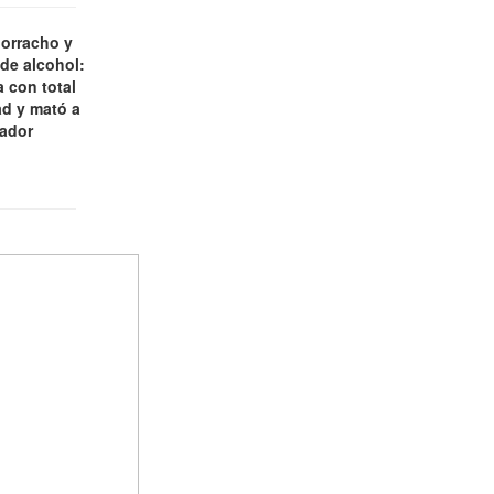
borracho y
 de alcohol:
 con total
d y mató a
jador