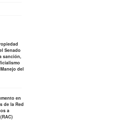
ropiedad
 el Senado
a sanción,
ficialismo
 Manejo del
umento en
es de la Red
os a
 (RAC)