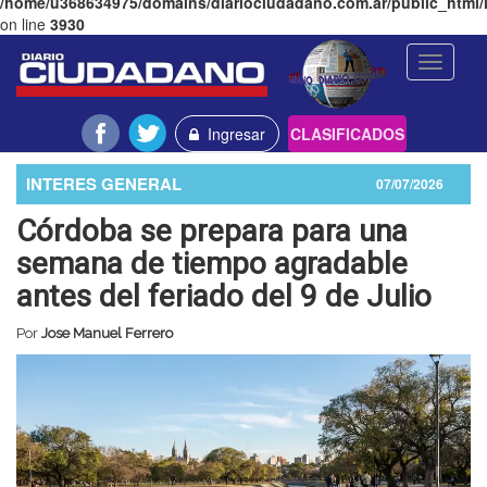
/home/u368634975/domains/diariociudadano.com.ar/public_html/l
on line
3930
Toggle
navigati
Ingresar
CLASIFICADOS
INTERES GENERAL
07/07/2026
Córdoba se prepara para una
semana de tiempo agradable
antes del feriado del 9 de Julio
Por
Jose Manuel Ferrero