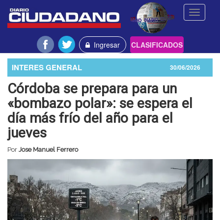
Toggle
navigati
Ingresar
CLASIFICADOS
INTERES GENERAL
30/06/2026
Córdoba se prepara para un
«bombazo polar»: se espera el
día más frío del año para el
jueves
Por
Jose Manuel Ferrero