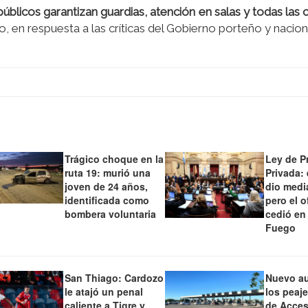
úblicos garantizan guardias, atención en salas y todas las 
, en respuesta a las críticas del Gobierno porteño y naciona
Trágico choque en la
Ley de P
ruta 19: murió una
Privada:
joven de 24 años,
dio medi
identificada como
pero el o
bombera voluntaria
cedió en
Fuego
San Thiago: Cardozo
Nuevo a
le atajó un penal
los peaj
caliente a Tigre y
de Acces