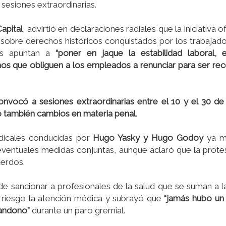
sesiones extraordinarias.
apital
, advirtió en declaraciones radiales que la iniciativa of
sobre derechos históricos conquistados por los trabajad
tas apuntan a
“poner en jaque la estabilidad laboral, e
mos que obliguen a los empleados a renunciar para ser re
onvocó a sesiones extraordinarias entre el 10 y el 30 de
ino también cambios en materia penal
.
ndicales conducidas por
Hugo Yasky y Hugo Godoy
ya m
ventuales medidas conjuntas, aunque aclaró que la prot
uerdos.
os de sancionar a profesionales de la salud que se suman a 
 riesgo la atención médica y subrayó que
“jamás hubo un
bandono”
durante un paro gremial.