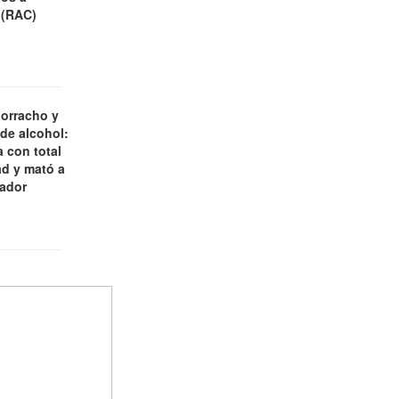
 (RAC)
borracho y
 de alcohol:
 con total
d y mató a
jador