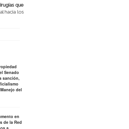
cirugías que
l hacia los
ropiedad
 el Senado
a sanción,
ficialismo
 Manejo del
umento en
es de la Red
os a