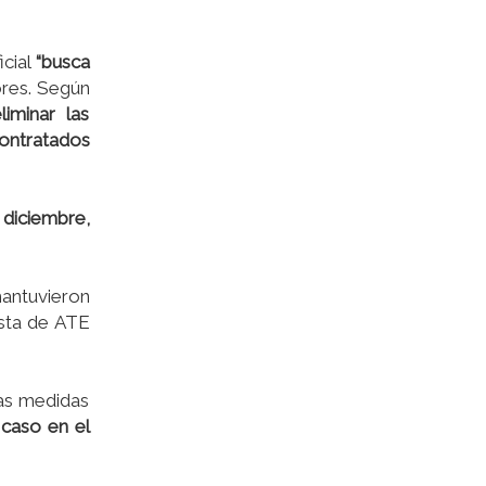
icial
“busca
ores. Según
liminar las
contratados
 diciembre,
antuvieron
esta de ATE
las medidas
 caso en el