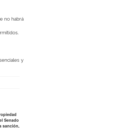
.
re no habrá
rmitidos.
senciales y
ropiedad
 el Senado
a sanción,