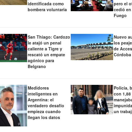
identificada como
pero el o
bombera voluntaria
cedió en
Fuego
San Thiago: Cardozo
Nuevo a
le atajó un penal
los peaj
caliente a Tigre y
de Acces
rescató un empate
Córdoba
agónico para
Belgrano
Medidores
Policía, 
inteligentes en
con 1,88
Argentina: el
manejaba
verdadero desafío
impunida
empieza cuando
un traba
llegan los datos