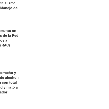
ficialismo
 Manejo del
umento en
es de la Red
os a
 (RAC)
borracho y
 de alcohol:
 con total
d y mató a
jador